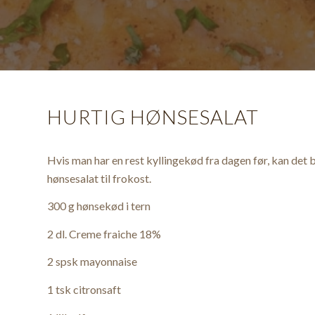
HURTIG HØNSESALAT
Hvis man har en rest kyllingekød fra dagen før, kan det 
hønsesalat til frokost.
300 g hønsekød i tern
2 dl. Creme fraiche 18%
2 spsk mayonnaise
1 tsk citronsaft