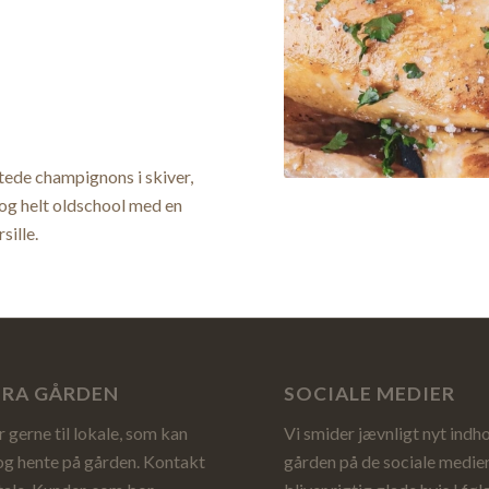
tede champignons i skiver,
d og helt oldschool med en
sille.
FRA GÅRDEN
SOCIALE MEDIER
 gerne til lokale, som kan
Vi smider jævnligt nyt indho
 hente på gården. Kontakt
gården på de sociale medier