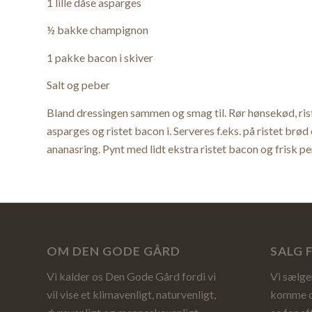
1 lille dåse asparges
½ bakke champignon
1 pakke bacon i skiver
Salt og peber
Bland dressingen sammen og smag til. Rør hønsekød, ris
asparges og ristet bacon i. Serveres f.eks. på ristet brø
ananasring. Pynt med lidt ekstra ristet bacon og frisk per
OM DEN GODE GÅRD
SALG 
Vi kalder os Den Gode Gård fordi vi
Vi sælger
vil vise et klimavenligt, naturvenligt,
komme og