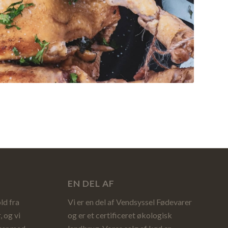
EN DEL AF
ld fra
Vi er en del af Vendsyssel Fødevarer
, og vi
og er et certificeret økologisk